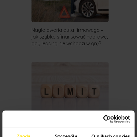
Nagła awaria auta firmowego –
jak szybko sfinansować naprawę,
gdy leasing nie wchodzi w grę?
Linia kredytowa (limit w koncie)
czy pożyczka na raty? Co jest
Zgoda
Szczegóły
O plikach cookies