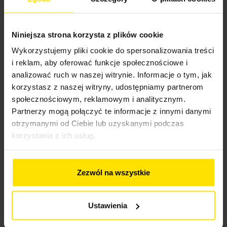
bezpieczniejsze dla JDG?
Niniejsza strona korzysta z plików cookie
Wykorzystujemy pliki cookie do spersonalizowania treści
i reklam, aby oferować funkcje społecznościowe i
analizować ruch w naszej witrynie. Informacje o tym, jak
korzystasz z naszej witryny, udostępniamy partnerom
społecznościowym, reklamowym i analitycznym.
Partnerzy mogą połączyć te informacje z innymi danymi
otrzymanymi od Ciebie lub uzyskanymi podczas
korzystania z ich usług.
Krótki staż firmy a pożyczka – po
ilu miesiącach od wpisu do CEIDG
można wnioskować o środki?
Zezwól na wszystkie
Ustawienia