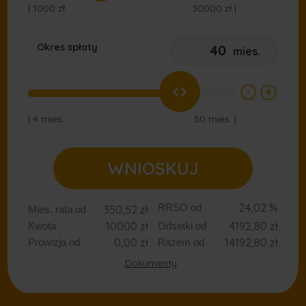
Okres spłaty
mies.
WNIOSKUJ
24,02
%
RRSO od
350,52
zł
Mies. rata od
10000
zł
4192,80
zł
Kwota
Odsetki od
0,00
zł
14192,80
zł
Prowizja od
Razem od
Dokumenty