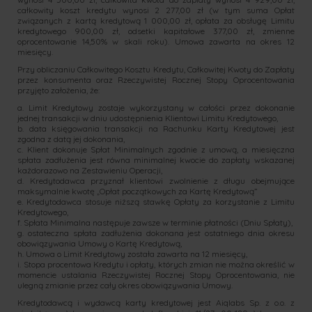
całkowity koszt kredytu wynosi 2 277,00 zł (w tym suma Opłat
związanych z kartą kredytową 1 000,00 zł, opłata za obsługę Limitu
kredytowego 900,00 zł, odsetki kapitałowe 377,00 zł, zmienne
oprocentowanie 14,50% w skali roku). Umowa zawarta na okres 12
miesięcy.
Przy obliczaniu Całkowitego Kosztu Kredytu, Całkowitej Kwoty do Zapłaty
przez konsumenta oraz Rzeczywistej Rocznej Stopy Oprocentowania
przyjęto założenia, że:
a. Limit Kredytowy zostaje wykorzystany w całości przez dokonanie
jednej transakcji w dniu udostępnienia Klientowi Limitu Kredytowego,
b. data księgowania transakcji na Rachunku Karty Kredytowej jest
zgodna z datą jej dokonania,
c. Klient dokonuje Spłat Minimalnych zgodnie z umową, a miesięczna
spłata zadłużenia jest równa minimalnej kwocie do zapłaty wskazanej
każdorazowo na Zestawieniu Operacji,
d. Kredytodawca przyznał klientowi zwolnienie z długu obejmujące
maksymalnie kwotę „Opłat początkowych za Kartę Kredytową”
e. Kredytodawca stosuje niższą stawkę Opłaty za korzystanie z Limitu
Kredytowego,
f. Spłata Minimalna następuje zawsze w terminie płatności (Dniu Spłaty),
g. ostateczna spłata zadłużenia dokonana jest ostatniego dnia okresu
obowiązywania Umowy o Kartę Kredytową,
h. Umowa o Limit Kredytowy została zawarta na 12 miesięcy,
i. Stopa procentowa Kredytu i opłaty, których zmian nie można określić w
momencie ustalania Rzeczywistej Rocznej Stopy Oprocentowania, nie
ulegną zmianie przez cały okres obowiązywania Umowy.
Kredytodawcą i wydawcą karty kredytowej jest Aiqlabs Sp. z o.o. z