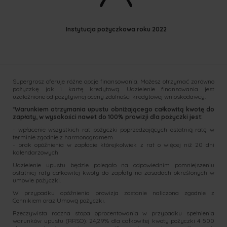
Instytucja pożyczkowa roku 2022
Supergrosz oferuje różne opcje finansowania. Możesz otrzymać zarówno
pożyczkę jak i kartę kredytową. Udzielenie finansowania jest
uzależnione od pozytywnej oceny zdolności kredytowej wnioskodawcy.
*Warunkiem otrzymania upustu obniżającego całkowitą kwotę do
zapłaty, w wysokości nawet do 100% prowizji dla pożyczki jest:
- wpłacenie wszystkich rat pożyczki poprzedzających ostatnią ratę w
terminie zgodnie z harmonogramem
- brak opóźnienia w zapłacie którejkolwiek z rat o więcej niż 20 dni
kalendarzowych
Udzielenie upustu będzie polegało na odpowiednim pomniejszeniu
ostatniej raty całkowitej kwoty do zapłaty na zasadach określonych w
umowie pożyczki.
W przypadku opóźnienia prowizja zostanie naliczona zgodnie z
Cennikiem oraz Umową pożyczki.
Rzeczywista roczna stopa oprocentowania w przypadku spełnienia
warunków upustu (RRSO): 24,29% dla całkowitej kwoty pożyczki 4 500