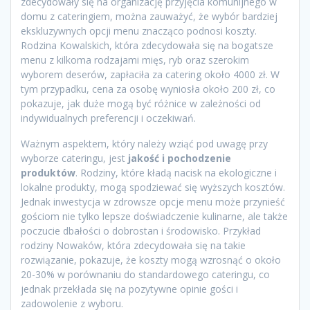
zdecydowały się na organizację przyjęcia komunijnego w
domu z cateringiem, można zauważyć, że wybór bardziej
ekskluzywnych opcji menu znacząco podnosi koszty.
Rodzina Kowalskich, która zdecydowała się na bogatsze
menu z kilkoma rodzajami mięs, ryb oraz szerokim
wyborem deserów, zapłaciła za catering około 4000 zł. W
tym przypadku, cena za osobę wyniosła około 200 zł, co
pokazuje, jak duże mogą być różnice w zależności od
indywidualnych preferencji i oczekiwań.
Ważnym aspektem, który należy wziąć pod uwagę przy
wyborze cateringu, jest
jakość i pochodzenie
produktów
. Rodziny, które kładą nacisk na ekologiczne i
lokalne produkty, mogą spodziewać się wyższych kosztów.
Jednak inwestycja w zdrowsze opcje menu może przynieść
gościom nie tylko lepsze doświadczenie kulinarne, ale także
poczucie dbałości o dobrostan i środowisko. Przykład
rodziny Nowaków, która zdecydowała się na takie
rozwiązanie, pokazuje, że koszty mogą wzrosnąć o około
20-30% w porównaniu do standardowego cateringu, co
jednak przekłada się na pozytywne opinie gości i
zadowolenie z wyboru.