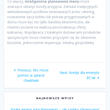
Co więcej,
inteligentne planowanie menu
może
znacząco obniżyć koszty przyjęcia. Zamiast tradycyjnych,
wielodaniowych posiłków serwowanych przez catering,
rozważenie opcji bufetu lub potraw przygotowanych w
domu może być nie tylko bardziej ekonomiczne, ale
również pozwoli na większą personalizację oferty
kulinarnej. Współpraca z lokalnymi dostawcami produktów
spożywczych może również przyczynić się do obniżenia
kosztów, jednocześnie wspierając lokalną gospodarkę.
Zobacz
Previous
Previous:
Kto może
Next
Next:
Kredyt dla emeryta
wpisy
post:
pomóc w spłacie
post:
85 lat
chwilówki
NAJNOWSZE WPISY
Nagła awaria auta firmowego – jak szybko sfinansować