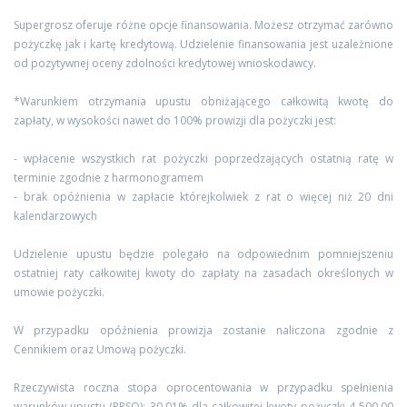
Supergrosz oferuje różne opcje finansowania. Możesz otrzymać zarówno
pożyczkę jak i kartę kredytową. Udzielenie finansowania jest uzależnione
od pozytywnej oceny zdolności kredytowej wnioskodawcy.
*Warunkiem otrzymania upustu obniżającego całkowitą kwotę do
zapłaty, w wysokości nawet do 100% prowizji dla pożyczki jest:
- wpłacenie wszystkich rat pożyczki poprzedzających ostatnią ratę w
terminie zgodnie z harmonogramem
- brak opóźnienia w zapłacie którejkolwiek z rat o więcej niż 20 dni
kalendarzowych
Udzielenie upustu będzie polegało na odpowiednim pomniejszeniu
ostatniej raty całkowitej kwoty do zapłaty na zasadach określonych w
umowie pożyczki.
W przypadku opóźnienia prowizja zostanie naliczona zgodnie z
Cennikiem oraz Umową pożyczki.
Rzeczywista roczna stopa oprocentowania w przypadku spełnienia
warunków upustu (RRSO): 30,01% dla całkowitej kwoty pożyczki 4 500,00