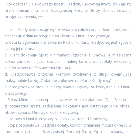
Przy obliczaniu Całkowitego Kosztu Kredytu, Całkowitej Kwoty do Zapłaty
przez konsumenta oraz Rzeczywistej Rocznej Stopy Oprocentowania
przyjęto założenia, że:
a. Limit Kredytowy zostaje wykorzystany w całości przez dokonanie jednej
transakcji w dniu udostępnienia Klientowi Limitu Kredytowego,
b. data księgowania transakcji na Rachunku Karty Kredytowej jest zgodna
z datą jej dokonania,
c. Klient dokonuje Spłat Minimalnych zgodnie z umową, a miesięczna
spłata zadłużenia jest równa minimalnej kwocie do zapłaty wskazanej
każdorazowo na Zestawieniu Operacji,
d. Kredytodawca przyznał klientowi zwolnienie z długu obejmujące
maksymalnie kwotę „Opłat początkowych za Kartę Kredytową”
e. Kredytodawca stosuje niższą stawkę Opłaty za korzystanie z Limitu
Kredytowego,
f. Spłata Minimalna następuje zawsze w terminie płatności (Dniu Spłaty),
g. ostateczna spłata zadłużenia dokonana jest ostatniego dnia okresu
obowiązywania Umowy o Kartę Kredytową,
h. Umowa o Limit Kredytowy została zawarta na 12 miesięcy,
i. Stopa procentowa Kredytu i opłaty, których zmian nie można określić w
momencie ustalania Rzeczywistej Rocznej Stopy Oprocentowania, nie