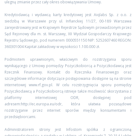
ulegną zmianie przez cały okres obowiązywania Umowy.
Kredytodawcą i wydawcą karty kredytowej jest Aiqlabs Sp. z o.o. z
siedzibą w Warszawie przy ul. Inflanckiej 11/27, 00-189 Warszawa
zarejestrowany jest w Krajowym Rejestrze Sądowym prowadzonym przez
Sąd Rejonowy dla m. st. Warszawy, XII Wydział Gospodarczy Krajowego
Rejestru Sądowego, pod numerem 0000551150 NIP: 5252607460 REGON:
360301004 Kapitał zakładowy w wysokości 1.100.000 zł.
Podmiotem uprawnionym, właściwym do rozstrzygania sporu
wynikającego z Umowy pomiędzy Pożyczkobiorcą a Pożyczkodawcą jest
Rzecznik Finansowy. Kontakt do Rzecznika Finansowego oraz
szczegółowe informacje dotyczące postępowania dostępne są na stronie
internetowej www.rf.gov.pl. W celu rozstrzygnięcia sporu pomiędzy
Pożyczkodawcą a Pożyczkobiorcą istnieje także możliwość skorzystania z
platformy internetowej ODR, dostępnej pod
adresem:http://ec.europa.eu/odr, która ułatwia pozasądowe
rozstrzyganie przez internet sporów między konsumentami i
przedsiębiorcami.
Administratorem strony jest Infostom spółka z ograniczoną
odpowiedzialnością z siedzibą w Lublinie, ul. Krzemionki 7, 20-314 Lublin