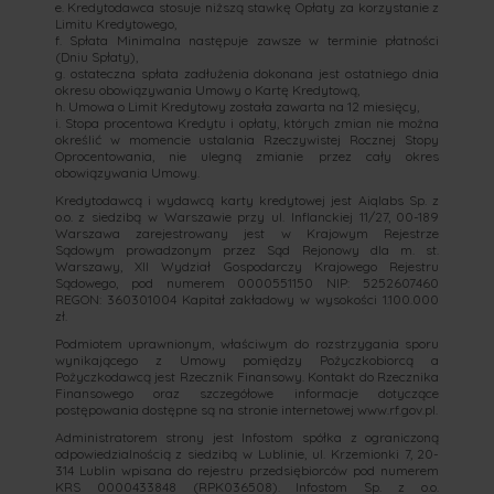
e. Kredytodawca stosuje niższą stawkę Opłaty za korzystanie z
Limitu Kredytowego,
f. Spłata Minimalna następuje zawsze w terminie płatności
(Dniu Spłaty),
g. ostateczna spłata zadłużenia dokonana jest ostatniego dnia
okresu obowiązywania Umowy o Kartę Kredytową,
h. Umowa o Limit Kredytowy została zawarta na 12 miesięcy,
i. Stopa procentowa Kredytu i opłaty, których zmian nie można
określić w momencie ustalania Rzeczywistej Rocznej Stopy
Oprocentowania, nie ulegną zmianie przez cały okres
obowiązywania Umowy.
Kredytodawcą i wydawcą karty kredytowej jest Aiqlabs Sp. z
o.o. z siedzibą w Warszawie przy ul. Inflanckiej 11/27, 00-189
Warszawa zarejestrowany jest w Krajowym Rejestrze
Sądowym prowadzonym przez Sąd Rejonowy dla m. st.
Warszawy, XII Wydział Gospodarczy Krajowego Rejestru
Sądowego, pod numerem 0000551150 NIP: 5252607460
REGON: 360301004 Kapitał zakładowy w wysokości 1.100.000
zł.
Podmiotem uprawnionym, właściwym do rozstrzygania sporu
wynikającego z Umowy pomiędzy Pożyczkobiorcą a
Pożyczkodawcą jest Rzecznik Finansowy. Kontakt do Rzecznika
Finansowego oraz szczegółowe informacje dotyczące
postępowania dostępne są na stronie internetowej www.rf.gov.pl.
Administratorem strony jest Infostom spółka z ograniczoną
odpowiedzialnością z siedzibą w Lublinie, ul. Krzemionki 7, 20-
314 Lublin wpisana do rejestru przedsiębiorców pod numerem
KRS 0000433848 (RPK036508). Infostom Sp. z o.o.