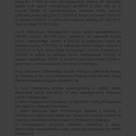
pożyczki 7 900 zł, czas obowiązywania umowy 42 miesiące,
spłata w 41 ratach miesięcznych po 481,91 zł rata, rata 42. w
kwocie 481,62 zł, oprocentowanie zmienne 14.5% rocznie.
Całkowity koszt pożyczki 12 339,93 zł, w tym: prowizja 7 900,00
zł, odsetki 4 439,93 zł. Całkowita kwota do zapłaty 20 239,93 zł.
Stan na dzień 07.08.2026 r.
Karta Kredytowa: Rzeczywista roczna stopa oprocentowania
(RRSO) wynosi 132,05% przy założeniu: że całkowita kwota
limitu kredytowego wynosi 4 500,00 zł, całkowita kwota do
zapłaty wynosi 4 929,00 zł, całkowity koszt kredytu wynosi 2
277,00 zł (w tym suma Opłat związanych z kartą kredytową 1
000,00 zł, opłata za obsługę Limitu kredytowego 900,00 zł,
odsetki kapitałowe 377,00 zł, zmienne oprocentowanie 14,50% w
skali roku). Umowa zawarta na okres 12 miesięcy.
Przy obliczaniu Całkowitego Kosztu Kredytu, Całkowitej Kwoty
do Zapłaty przez konsumenta oraz Rzeczywistej Rocznej Stopy
Oprocentowania przyjęto założenia, że:
a. Limit Kredytowy zostaje wykorzystany w całości przez
dokonanie jednej transakcji w dniu udostępnienia Klientowi
Limitu Kredytowego,
b. data księgowania transakcji na Rachunku Karty Kredytowej
jest zgodna z datą jej dokonania,
c. Klient dokonuje Spłat Minimalnych zgodnie z umową, a
miesięczna spłata zadłużenia jest równa minimalnej kwocie do
zapłaty wskazanej każdorazowo na Zestawieniu Operacji,
d. Kredytodawca przyznał klientowi zwolnienie z długu
obejmujące maksymalnie kwotę „Opłat początkowych za Kartę
Kredytową”