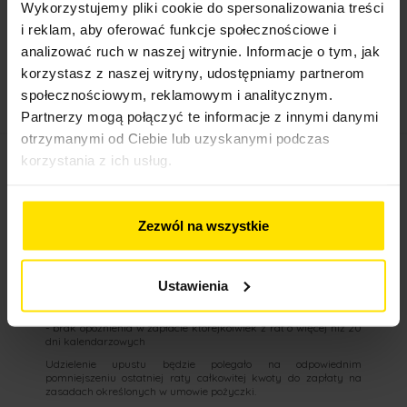
Wykorzystujemy pliki cookie do spersonalizowania treści
i reklam, aby oferować funkcje społecznościowe i
analizować ruch w naszej witrynie. Informacje o tym, jak
Instytucja pożyczkowa roku 2022
korzystasz z naszej witryny, udostępniamy partnerom
społecznościowym, reklamowym i analitycznym.
Partnerzy mogą połączyć te informacje z innymi danymi
otrzymanymi od Ciebie lub uzyskanymi podczas
korzystania z ich usług.
Supergrosz oferuje różne opcje finansowania. Możesz otrzymać
zarówno pożyczkę jak i kartę kredytową. Udzielenie
finansowania jest uzależnione od pozytywnej oceny zdolności
Zezwól na wszystkie
kredytowej wnioskodawcy.
*Warunkiem otrzymania upustu obniżającego całkowitą
kwotę do zapłaty, w wysokości nawet do 100% prowizji dla
pożyczki jest:
Ustawienia
- wpłacenie wszystkich rat pożyczki poprzedzających ostatnią
ratę w terminie zgodnie z harmonogramem
- brak opóźnienia w zapłacie którejkolwiek z rat o więcej niż 20
dni kalendarzowych
Udzielenie upustu będzie polegało na odpowiednim
pomniejszeniu ostatniej raty całkowitej kwoty do zapłaty na
zasadach określonych w umowie pożyczki.