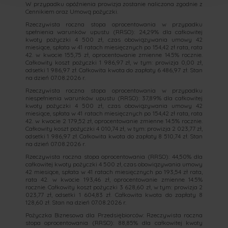
W przypadku opóźnienia prowizja zostanie naliczona zgodnie z
Cennikiem oraz Umową pożyczki.
Rzeczywista roczna stopa oprocentowania w przypadku
spełnienia warunków upustu (RRSO): 24,29% dla całkowitej
kwoty pożyczki 4 500 zł, czas obowiązywania umowy 42
miesiące, spłata w 41 ratach miesięcznych po 154,42 zł rata, rata
42. w kwocie 155,75 zł, oprocentowanie zmienne 14.5% rocznie.
Całkowity koszt pożyczki 1 986,97 zł, w tym: prowizja 0,00 zł,
odsetki 1 986,97 zł. Całkowita kwota do zapłaty 6 486,97 zł. Stan
na dzień 07.08.2026 r.
Rzeczywista roczna stopa oprocentowania w przypadku
niespełnienia warunków upustu (RRSO): 37,89% dla całkowitej
kwoty pożyczki 4 500 zł, czas obowiązywania umowy 42
miesiące, spłata w 41 ratach miesięcznych po 154,42 zł rata, rata
42. w kwocie 2 179,52 zł, oprocentowanie zmienne 14.5% rocznie.
Całkowity koszt pożyczki 4 010,74 zł, w tym: prowizja 2 023,77 zł,
odsetki 1 986,97 zł. Całkowita kwota do zapłaty 8 510,74 zł. Stan
na dzień 07.08.2026 r.
Rzeczywista roczna stopa oprocentowania (RRSO): 44,50% dla
całkowitej kwoty pożyczki 4 500 zł, czas obowiązywania umowy
42 miesiące, spłata w 41 ratach miesięcznych po 193,54 zł rata,
rata 42. w kwocie 193,46 zł, oprocentowanie zmienne 14.5%
rocznie. Całkowity koszt pożyczki 3 628,60 zł, w tym: prowizja 2
023,77 zł, odsetki 1 604,83 zł. Całkowita kwota do zapłaty 8
128,60 zł. Stan na dzień 07.08.2026 r.
Pożyczka Biznesowa dla Przedsiębiorców: Rzeczywista roczna
stopa oprocentowania (RRSO): 88,85% dla całkowitej kwoty