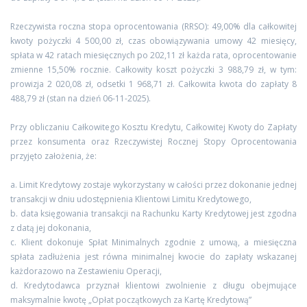
Rzeczywista roczna stopa oprocentowania (RRSO): 49,00% dla całkowitej
kwoty pożyczki 4 500,00 zł, czas obowiązywania umowy 42 miesięcy,
spłata w 42 ratach miesięcznych po 202,11 zł każda rata, oprocentowanie
zmienne 15,50% rocznie. Całkowity koszt pożyczki 3 988,79 zł, w tym:
prowizja 2 020,08 zł, odsetki 1 968,71 zł. Całkowita kwota do zapłaty 8
488,79 zł (stan na dzień 06-11-2025).
Przy obliczaniu Całkowitego Kosztu Kredytu, Całkowitej Kwoty do Zapłaty
przez konsumenta oraz Rzeczywistej Rocznej Stopy Oprocentowania
przyjęto założenia, że:
a. Limit Kredytowy zostaje wykorzystany w całości przez dokonanie jednej
transakcji w dniu udostępnienia Klientowi Limitu Kredytowego,
b. data księgowania transakcji na Rachunku Karty Kredytowej jest zgodna
z datą jej dokonania,
c. Klient dokonuje Spłat Minimalnych zgodnie z umową, a miesięczna
spłata zadłużenia jest równa minimalnej kwocie do zapłaty wskazanej
każdorazowo na Zestawieniu Operacji,
d. Kredytodawca przyznał klientowi zwolnienie z długu obejmujące
maksymalnie kwotę „Opłat początkowych za Kartę Kredytową”