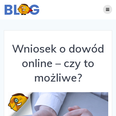
Skip
to
content
Wniosek o dowód
online – czy to
możliwe?