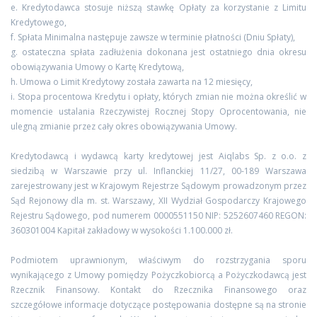
e. Kredytodawca stosuje niższą stawkę Opłaty za korzystanie z Limitu
Kredytowego,
f. Spłata Minimalna następuje zawsze w terminie płatności (Dniu Spłaty),
g. ostateczna spłata zadłużenia dokonana jest ostatniego dnia okresu
obowiązywania Umowy o Kartę Kredytową,
h. Umowa o Limit Kredytowy została zawarta na 12 miesięcy,
i. Stopa procentowa Kredytu i opłaty, których zmian nie można określić w
momencie ustalania Rzeczywistej Rocznej Stopy Oprocentowania, nie
ulegną zmianie przez cały okres obowiązywania Umowy.
Kredytodawcą i wydawcą karty kredytowej jest Aiqlabs Sp. z o.o. z
siedzibą w Warszawie przy ul. Inflanckiej 11/27, 00-189 Warszawa
zarejestrowany jest w Krajowym Rejestrze Sądowym prowadzonym przez
Sąd Rejonowy dla m. st. Warszawy, XII Wydział Gospodarczy Krajowego
Rejestru Sądowego, pod numerem 0000551150 NIP: 5252607460 REGON:
360301004 Kapitał zakładowy w wysokości 1.100.000 zł.
Podmiotem uprawnionym, właściwym do rozstrzygania sporu
wynikającego z Umowy pomiędzy Pożyczkobiorcą a Pożyczkodawcą jest
Rzecznik Finansowy. Kontakt do Rzecznika Finansowego oraz
szczegółowe informacje dotyczące postępowania dostępne są na stronie