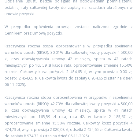
Udzielenie upustu będzie polegało na odpowiednim pomniejszeniu
ostatniej raty całkowitej kwoty do zapłaty na zasadach określonych w
umowie pożyczki.
W przypadku opóźnienia prowizja zostanie naliczona zgodnie z
Cennikiem oraz Umową pożyczki.
Rzeczywista roczna stopa oprocentowania w przypadku spełnienia
warunków upustu (RRSO): 30,01% dla całkowitej kwoty pożyczki 4 500,00
zł, czas obowiązywania umowy 42 miesięcy, spłata w 42 ratach
miesięcznych po 165,59 zł każda rata, oprocentowanie zmienne 15,50%
rocznie. Całkowity koszt pożyczki 2 454,65 zł, w tym: prowizja 0,00 zł,
odsetki 2 454,65 zł. Całkowita kwota do zapłaty 6 954,65 zł (stan na dzień
06-11-2025).
Rzeczywista roczna stopa oprocentowania w przypadku niespełnienia
warunków upustu (RRSO): 42,73% dla całkowitej kwoty pożyczki 4 500,00
zł, czas obowiązywania umowy 42 miesięcy, spłata w 41 ratach
miesięcznych po 165,59 zł rata, rata 42. w kwocie 2 185,67 zł,
oprocentowanie zmienne 15,50% rocznie. Całkowity koszt pożyczki 4
474,73 zł, w tym: prowizja 2 020,08 zł, odsetki 2 454,65 zł. Całkowita kwota
do zapłaty 8 974,73 zł (stan na dzień 06-11-2025).