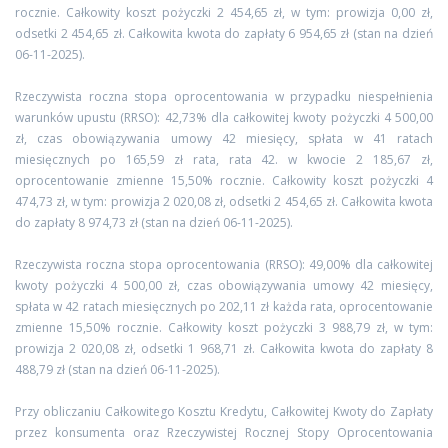
rocznie. Całkowity koszt pożyczki 2 454,65 zł, w tym: prowizja 0,00 zł,
odsetki 2 454,65 zł. Całkowita kwota do zapłaty 6 954,65 zł (stan na dzień
06-11-2025).
Rzeczywista roczna stopa oprocentowania w przypadku niespełnienia
warunków upustu (RRSO): 42,73% dla całkowitej kwoty pożyczki 4 500,00
zł, czas obowiązywania umowy 42 miesięcy, spłata w 41 ratach
miesięcznych po 165,59 zł rata, rata 42. w kwocie 2 185,67 zł,
oprocentowanie zmienne 15,50% rocznie. Całkowity koszt pożyczki 4
474,73 zł, w tym: prowizja 2 020,08 zł, odsetki 2 454,65 zł. Całkowita kwota
do zapłaty 8 974,73 zł (stan na dzień 06-11-2025).
Rzeczywista roczna stopa oprocentowania (RRSO): 49,00% dla całkowitej
kwoty pożyczki 4 500,00 zł, czas obowiązywania umowy 42 miesięcy,
spłata w 42 ratach miesięcznych po 202,11 zł każda rata, oprocentowanie
zmienne 15,50% rocznie. Całkowity koszt pożyczki 3 988,79 zł, w tym:
prowizja 2 020,08 zł, odsetki 1 968,71 zł. Całkowita kwota do zapłaty 8
488,79 zł (stan na dzień 06-11-2025).
Przy obliczaniu Całkowitego Kosztu Kredytu, Całkowitej Kwoty do Zapłaty
przez konsumenta oraz Rzeczywistej Rocznej Stopy Oprocentowania