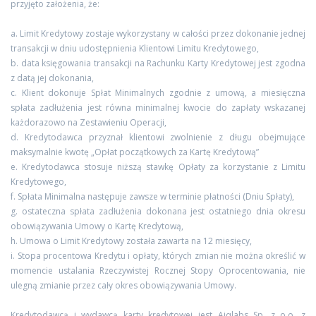
przyjęto założenia, że:
a. Limit Kredytowy zostaje wykorzystany w całości przez dokonanie jednej
transakcji w dniu udostępnienia Klientowi Limitu Kredytowego,
b. data księgowania transakcji na Rachunku Karty Kredytowej jest zgodna
z datą jej dokonania,
c. Klient dokonuje Spłat Minimalnych zgodnie z umową, a miesięczna
spłata zadłużenia jest równa minimalnej kwocie do zapłaty wskazanej
każdorazowo na Zestawieniu Operacji,
d. Kredytodawca przyznał klientowi zwolnienie z długu obejmujące
maksymalnie kwotę „Opłat początkowych za Kartę Kredytową”
e. Kredytodawca stosuje niższą stawkę Opłaty za korzystanie z Limitu
Kredytowego,
f. Spłata Minimalna następuje zawsze w terminie płatności (Dniu Spłaty),
g. ostateczna spłata zadłużenia dokonana jest ostatniego dnia okresu
obowiązywania Umowy o Kartę Kredytową,
h. Umowa o Limit Kredytowy została zawarta na 12 miesięcy,
i. Stopa procentowa Kredytu i opłaty, których zmian nie można określić w
momencie ustalania Rzeczywistej Rocznej Stopy Oprocentowania, nie
ulegną zmianie przez cały okres obowiązywania Umowy.
Kredytodawcą i wydawcą karty kredytowej jest Aiqlabs Sp. z o.o. z