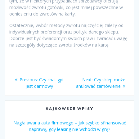
tym, że w niektórych przypadkach sprzedawcy oferują
możliwość zwrotu gotówki, co jest mniej powszechne w
odniesieniu do zwrotów na karty.
Ostatecznie, wybór metody zwrotu najczęściej zależy od
indywidualnych preferencji oraz polityki danego sklepu.
Dobrze jest być świadomym swoich praw i zwracać uwagę
na szczegóły dotyczące zwrotu środków na kartę.
Zobacz
Previous
Next
Previous:
Czy chat gpt
Next:
Czy sklep może
wpisy
post:
post:
jest darmowy
anulować zamówienie
NAJNOWSZE WPISY
Nagła awaria auta firmowego – jak szybko sfinansować
naprawę, gdy leasing nie wchodzi w grę?