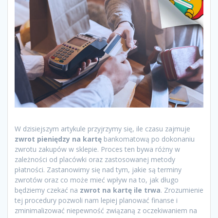
W dzisiejszym artykule przyjrzymy się, ile czasu zajmuje
zwrot pieniędzy na kartę
bankomatową po dokonaniu
zwrotu zakupów w sklepie. Proces ten bywa różny w
zależności od placówki oraz zastosowanej metody
płatności. Zastanowimy się nad tym, jakie są terminy
zwrotów oraz co może mieć wpływ na to, jak długo
będziemy czekać na
zwrot na kartę ile trwa
. Zrozumienie
tej procedury pozwoli nam lepiej planować finanse i
zminimalizować niepewność związaną z oczekiwaniem na