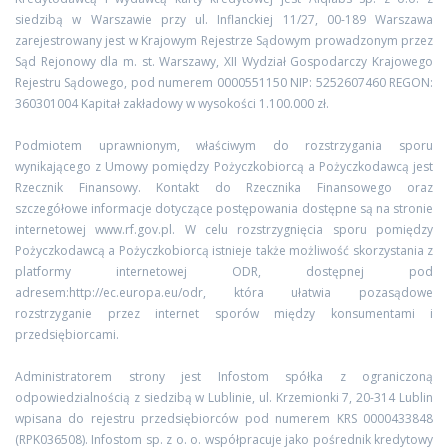
siedzibą w Warszawie przy ul. Inflanckiej 11/27, 00-189 Warszawa
zarejestrowany jest w Krajowym Rejestrze Sądowym prowadzonym przez
Sąd Rejonowy dla m. st. Warszawy, XII Wydział Gospodarczy Krajowego
Rejestru Sądowego, pod numerem 0000551150 NIP: 5252607460 REGON:
360301004 Kapitał zakładowy w wysokości 1.100.000 zł.
Podmiotem uprawnionym, właściwym do rozstrzygania sporu
wynikającego z Umowy pomiędzy Pożyczkobiorcą a Pożyczkodawcą jest
Rzecznik Finansowy. Kontakt do Rzecznika Finansowego oraz
szczegółowe informacje dotyczące postępowania dostępne są na stronie
internetowej www.rf.gov.pl. W celu rozstrzygnięcia sporu pomiędzy
Pożyczkodawcą a Pożyczkobiorcą istnieje także możliwość skorzystania z
platformy internetowej ODR, dostępnej pod
adresem:http://ec.europa.eu/odr, która ułatwia pozasądowe
rozstrzyganie przez internet sporów między konsumentami i
przedsiębiorcami.
Administratorem strony jest Infostom spółka z ograniczoną
odpowiedzialnością z siedzibą w Lublinie, ul. Krzemionki 7, 20-314 Lublin
wpisana do rejestru przedsiębiorców pod numerem KRS 0000433848
(RPK036508). Infostom sp. z o. o. współpracuje jako pośrednik kredytowy