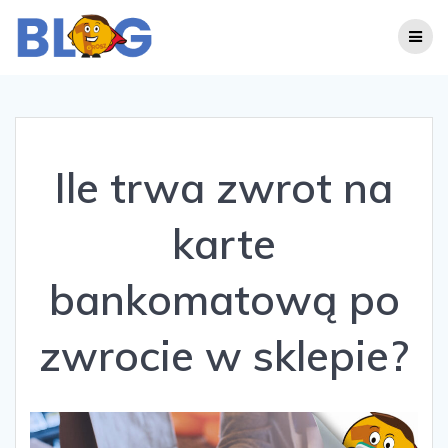
Skip
to
content
Ile trwa zwrot na
karte
bankomatową po
zwrocie w sklepie?