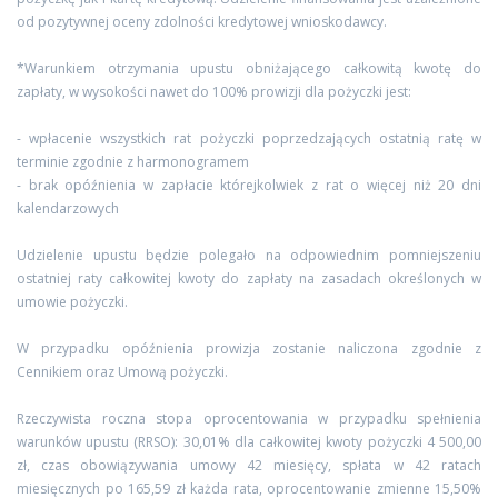
od pozytywnej oceny zdolności kredytowej wnioskodawcy.
*Warunkiem otrzymania upustu obniżającego całkowitą kwotę do
zapłaty, w wysokości nawet do 100% prowizji dla pożyczki jest:
- wpłacenie wszystkich rat pożyczki poprzedzających ostatnią ratę w
terminie zgodnie z harmonogramem
- brak opóźnienia w zapłacie którejkolwiek z rat o więcej niż 20 dni
kalendarzowych
Udzielenie upustu będzie polegało na odpowiednim pomniejszeniu
ostatniej raty całkowitej kwoty do zapłaty na zasadach określonych w
umowie pożyczki.
W przypadku opóźnienia prowizja zostanie naliczona zgodnie z
Cennikiem oraz Umową pożyczki.
Rzeczywista roczna stopa oprocentowania w przypadku spełnienia
warunków upustu (RRSO): 30,01% dla całkowitej kwoty pożyczki 4 500,00
zł, czas obowiązywania umowy 42 miesięcy, spłata w 42 ratach
miesięcznych po 165,59 zł każda rata, oprocentowanie zmienne 15,50%