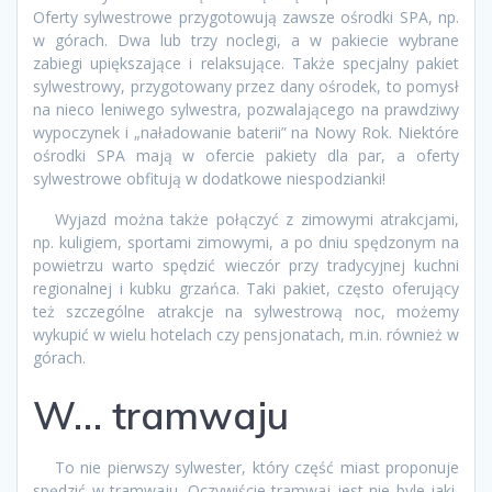
Oferty sylwestrowe przygotowują zawsze ośrodki SPA, np.
w górach. Dwa lub trzy noclegi, a w pakiecie wybrane
zabiegi upiększające i relaksujące. Także specjalny pakiet
sylwestrowy, przygotowany przez dany ośrodek, to pomysł
na nieco leniwego sylwestra, pozwalającego na prawdziwy
wypoczynek i „naładowanie baterii” na Nowy Rok. Niektóre
ośrodki SPA mają w ofercie pakiety dla par, a oferty
sylwestrowe obfitują w dodatkowe niespodzianki!
Wyjazd można także połączyć z zimowymi atrakcjami,
np. kuligiem, sportami zimowymi, a po dniu spędzonym na
powietrzu warto spędzić wieczór przy tradycyjnej kuchni
regionalnej i kubku grzańca. Taki pakiet, często oferujący
też szczególne atrakcje na sylwestrową noc, możemy
wykupić w wielu hotelach czy pensjonatach, m.in. również w
górach.
W… tramwaju
To nie pierwszy sylwester, który część miast proponuje
spędzić w tramwaju. Oczywiście tramwaj jest nie byle jaki,