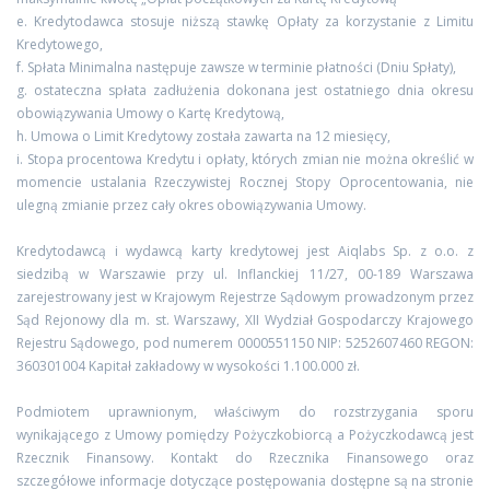
e. Kredytodawca stosuje niższą stawkę Opłaty za korzystanie z Limitu
Kredytowego,
f. Spłata Minimalna następuje zawsze w terminie płatności (Dniu Spłaty),
g. ostateczna spłata zadłużenia dokonana jest ostatniego dnia okresu
obowiązywania Umowy o Kartę Kredytową,
h. Umowa o Limit Kredytowy została zawarta na 12 miesięcy,
i. Stopa procentowa Kredytu i opłaty, których zmian nie można określić w
momencie ustalania Rzeczywistej Rocznej Stopy Oprocentowania, nie
ulegną zmianie przez cały okres obowiązywania Umowy.
Kredytodawcą i wydawcą karty kredytowej jest Aiqlabs Sp. z o.o. z
siedzibą w Warszawie przy ul. Inflanckiej 11/27, 00-189 Warszawa
zarejestrowany jest w Krajowym Rejestrze Sądowym prowadzonym przez
Sąd Rejonowy dla m. st. Warszawy, XII Wydział Gospodarczy Krajowego
Rejestru Sądowego, pod numerem 0000551150 NIP: 5252607460 REGON:
360301004 Kapitał zakładowy w wysokości 1.100.000 zł.
Podmiotem uprawnionym, właściwym do rozstrzygania sporu
wynikającego z Umowy pomiędzy Pożyczkobiorcą a Pożyczkodawcą jest
Rzecznik Finansowy. Kontakt do Rzecznika Finansowego oraz
szczegółowe informacje dotyczące postępowania dostępne są na stronie