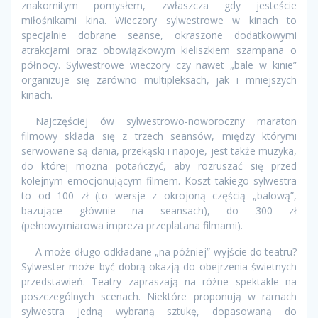
znakomitym pomysłem, zwłaszcza gdy jesteście
miłośnikami kina. Wieczory sylwestrowe w kinach to
specjalnie dobrane seanse, okraszone dodatkowymi
atrakcjami oraz obowiązkowym kieliszkiem szampana o
północy. Sylwestrowe wieczory czy nawet „bale w kinie”
organizuje się zarówno multipleksach, jak i mniejszych
kinach.
Najczęściej ów sylwestrowo-noworoczny maraton
filmowy składa się z trzech seansów, między którymi
serwowane są dania, przekąski i napoje, jest także muzyka,
do której można potańczyć, aby rozruszać się przed
kolejnym emocjonującym filmem. Koszt takiego sylwestra
to od 100 zł (to wersje z okrojoną częścią „balową”,
bazujące głównie na seansach), do 300 zł
(pełnowymiarowa impreza przeplatana filmami).
A może długo odkładane „na później” wyjście do teatru?
Sylwester może być dobrą okazją do obejrzenia świetnych
przedstawień. Teatry zapraszają na różne spektakle na
poszczególnych scenach. Niektóre proponują w ramach
sylwestra jedną wybraną sztukę, dopasowaną do