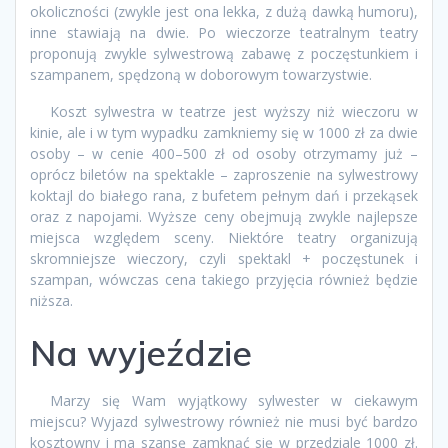
okoliczności (zwykle jest ona lekka, z dużą dawką humoru),
inne stawiają na dwie. Po wieczorze teatralnym teatry
proponują zwykle sylwestrową zabawę z poczęstunkiem i
szampanem, spędzoną w doborowym towarzystwie.
Koszt sylwestra w teatrze jest wyższy niż wieczoru w
kinie, ale i w tym wypadku zamkniemy się w 1000 zł za dwie
osoby – w cenie 400–500 zł od osoby otrzymamy już –
oprócz biletów na spektakle – zaproszenie na sylwestrowy
koktajl do białego rana, z bufetem pełnym dań i przekąsek
oraz z napojami. Wyższe ceny obejmują zwykle najlepsze
miejsca względem sceny. Niektóre teatry organizują
skromniejsze wieczory, czyli spektakl + poczęstunek i
szampan, wówczas cena takiego przyjęcia również będzie
niższa.
Na wyjeździe
Marzy się Wam wyjątkowy sylwester w ciekawym
miejscu? Wyjazd sylwestrowy również nie musi być bardzo
kosztowny i ma szansę zamknąć się w przedziale 1000 zł.