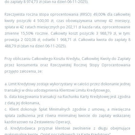
do zapłaty 8 974,73 zł (stan na dzień 06-11-2025).
Rzeczywista roczna stopa oprocentowania (RRSO): 49,00% dla całkowitej
kwoty pożyczki 4 500,00 zł, czas obowiązywania umowy 42 miesięcy,
spłata w 42 ratach miesięcznych po 202,11 zł każda rata, oprocentowanie
zmienne 15,50% rocznie. Całkowity koszt pożyczki 3 988,79 zł, w tym:
prowizja 2 020,08 zł, odsetki 1 968,71 zł. Całkowita kwota do zapłaty 8
488,79 zł (stan na dzień 06-11-2025).
Przy obliczaniu Całkowitego Kosztu Kredytu, Całkowitej Kwoty do Zapłaty
przez konsumenta oraz Rzeczywistej Rocznej Stopy Oprocentowania
przyjęto założenia, że:
a. Limit Kredytowy zostaje wykorzystany w całości przez dokonanie jednej
transakcji w dniu udostępnienia Klientowi Limitu Kredytowego,
b. data księgowania transakcji na Rachunku Karty Kredytowej jest zgodna
z datą jej dokonania,
c. Klient dokonuje Spłat Minimalnych zgodnie z umową, a miesięczna
spłata zadłużenia jest równa minimalnej kwocie do zapłaty wskazanej
każdorazowo na Zestawieniu Operacji,
d. Kredytodawca przyznał klientowi zwolnienie z długu obejmujące
maksymalnie kwotę „Opłat początkowych za Kartę Kredytową”