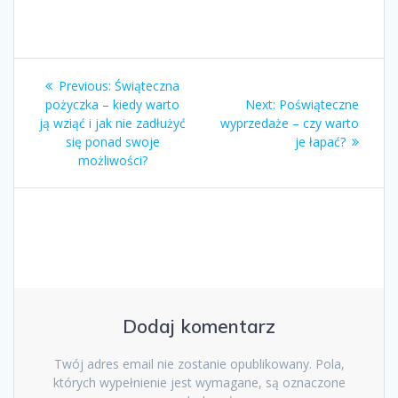
Zobacz
Previous
Previous:
Świąteczna
wpisy
post:
Next
pożyczka – kiedy warto
Next:
Poświąteczne
post:
ją wziąć i jak nie zadłużyć
wyprzedaże – czy warto
się ponad swoje
je łapać?
możliwości?
Dodaj komentarz
Twój adres email nie zostanie opublikowany.
Pola,
których wypełnienie jest wymagane, są oznaczone