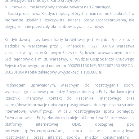
obowiązywania Umowy o Kartę Kredytową,
h. Umowa o Limit Kredytowy została zawarta na 12 miesięcy,
i. Stopa procentowa Kredytu i opłaty, których zmian nie można określić w
momencie ustalania Rzeczywistej Rocznej Stopy Oprocentowania, nie
ulegną zmianie przez cały okres obowiązywania Umowy.
Kredytodawcą i wydawcą karty kredytowej jest Aiqlabs Sp. z o.o. z
siedzibą w Warszawie przy ul. Inflanckiej 11/27, 00-189 Warszawa
zarejestrowany jest w Krajowym Rejestrze Sądowym prowadzonym przez
Sąd Rejonowy dla m. st. Warszawy, XII Wydział Gospodarczy Krajowego
Rejestru Sądowego, pod numerem 0000551150 NIP: 5252607460 REGON:
360301004 Kapitał zakładowy w wysokości 1.100.000 zł.
Podmiotem uprawnionym, właściwym do rozstrzygania sporu
wynikającego z Umowy pomiędzy Pożyczkobiorcą a Pożyczkodawcą jest
Rzecznik Finansowy. Kontakt do Rzecznika Finansowego oraz
szczegółowe informacje dotyczące postępowania dostępne są na stronie
internetowej www.rf.gov.pl. W celu rozstrzygnięcia sporu pomiędzy
Pożyczkodawcą a Pożyczkobiorcą istnieje także możliwość skorzystania z
platformy internetowej ODR, dostępnej pod
adresem:http://ec.europa.eu/odr, która ułatwia pozasądowe
rozstrzyganie przez internet sporów między konsumentami i