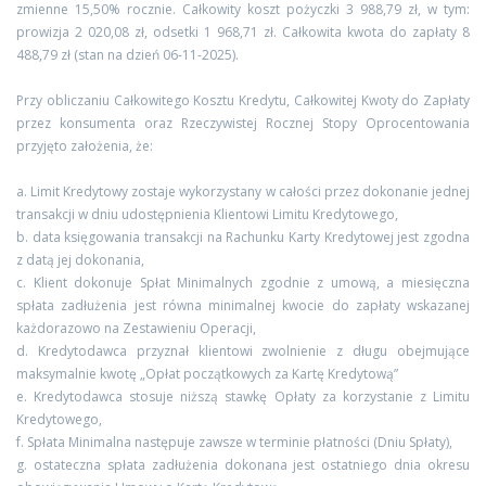
zmienne 15,50% rocznie. Całkowity koszt pożyczki 3 988,79 zł, w tym:
prowizja 2 020,08 zł, odsetki 1 968,71 zł. Całkowita kwota do zapłaty 8
488,79 zł (stan na dzień 06-11-2025).
Przy obliczaniu Całkowitego Kosztu Kredytu, Całkowitej Kwoty do Zapłaty
przez konsumenta oraz Rzeczywistej Rocznej Stopy Oprocentowania
przyjęto założenia, że:
a. Limit Kredytowy zostaje wykorzystany w całości przez dokonanie jednej
transakcji w dniu udostępnienia Klientowi Limitu Kredytowego,
b. data księgowania transakcji na Rachunku Karty Kredytowej jest zgodna
z datą jej dokonania,
c. Klient dokonuje Spłat Minimalnych zgodnie z umową, a miesięczna
spłata zadłużenia jest równa minimalnej kwocie do zapłaty wskazanej
każdorazowo na Zestawieniu Operacji,
d. Kredytodawca przyznał klientowi zwolnienie z długu obejmujące
maksymalnie kwotę „Opłat początkowych za Kartę Kredytową”
e. Kredytodawca stosuje niższą stawkę Opłaty za korzystanie z Limitu
Kredytowego,
f. Spłata Minimalna następuje zawsze w terminie płatności (Dniu Spłaty),
g. ostateczna spłata zadłużenia dokonana jest ostatniego dnia okresu