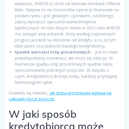
wiadomo, WIBOR to skrót od Warsaw Interbank Offered
Rate. Wpływa on na różnorodne operacje finansowe na
polskim rynku i jest głównym czynnikiem, od którego
zależy wysokość oprocentowania kredytów
hipotecznych. W toku dużych zmian w 2023 roku WIBOR
ma zastąpić inny wskaźnik, który według najnowszych
prognoz pozwoli na obniżenie rat kredytu, a co za tym
idzie spore oszczędności każdego kredytobiorcy,
Spadek wartości stóp procentowych
– jest to mało
prawdopodobny scenariusz, ale może się zdarzyć. W
momencie spadku stóp procentowych spadnie także
oprocentowanie pobranych pożyczek. W związku z
czym, kredytobiorca dostaje nowy, bardziej przystępny
harmonogram spłat.
Dowiedz się również,
jak stopa procentowa wpływa na
całkowity koszt pożyczki
.
W jaki sposób
kredytobiorca może