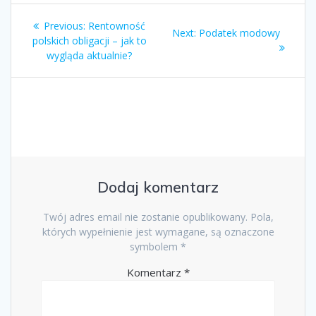
Zobacz
Previous
Previous:
Rentowność
Next
Next:
Podatek modowy
wpisy
post:
polskich obligacji – jak to
post:
wygląda aktualnie?
Dodaj komentarz
Twój adres email nie zostanie opublikowany.
Pola,
których wypełnienie jest wymagane, są oznaczone
symbolem
*
Komentarz
*