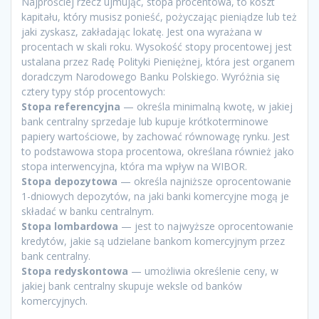
Najprościej rzecz ujmując, stopa procentowa, to koszt
kapitału, który musisz ponieść, pożyczając pieniądze lub też
jaki zyskasz, zakładając lokatę. Jest ona wyrażana w
procentach w skali roku. Wysokość stopy procentowej jest
ustalana przez Radę Polityki Pieniężnej, która jest organem
doradczym Narodowego Banku Polskiego. Wyróżnia się
cztery typy stóp procentowych:
Stopa referencyjna
— określa minimalną kwotę, w jakiej
bank centralny sprzedaje lub kupuje krótkoterminowe
papiery wartościowe, by zachować równowagę rynku. Jest
to podstawowa stopa procentowa, określana również jako
stopa interwencyjna, która ma wpływ na WIBOR.
Stopa depozytowa
— określa najniższe oprocentowanie
1-dniowych depozytów, na jaki banki komercyjne mogą je
składać w banku centralnym.
Stopa lombardowa
— jest to najwyższe oprocentowanie
kredytów, jakie są udzielane bankom komercyjnym przez
bank centralny.
Stopa redyskontowa
— umożliwia określenie ceny, w
jakiej bank centralny skupuje weksle od banków
komercyjnych.