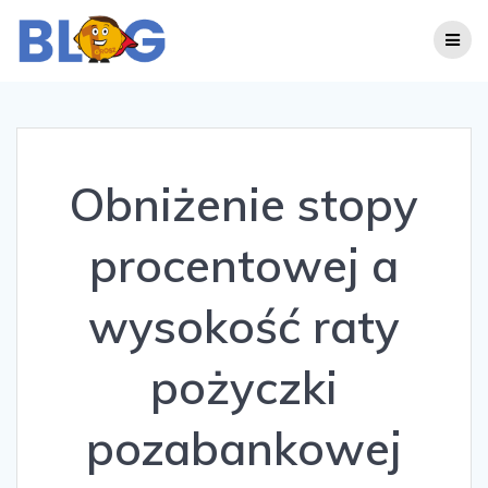
Skip
to
content
Obniżenie stopy
procentowej a
wysokość raty
pożyczki
pozabankowej