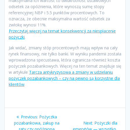
maksymalna ich wartość to dwukrotność ustawowych
odsetek za opóźnienia, które wynoszą sumę stopy
referencyjnej NBP i 5.5 punktów procentowych. To
oznacza, że obecnie maksymalna wartość odsetek za
zwłokę wynosi 11%.
Przeczytaj więcej na temat konsekwencji za niespłacenie
pożyczki
.
Jak widać, zmiany stóp procentowych mają wpływ na cały
rynek finansowy, nie tylko banki. W wyniku pandemii została
wprowadzona specustawa, która ogranicza również koszta
pożyczek pozabankowych. Więcej na ten temat znajduje się
w artykule
Tarcza antykryzysowa a zmiany w udzielaniu
pożyczek pozabankowych – czy na pewno są korzystne dla
klientów
.
Zobacz
Previous
Previous:
Pożyczka
wpisy
post:
Next
pozabankowa, zakup na
Next:
Pożyczki dla
post:
raty czy opóźniona
emerytów — wszystko,