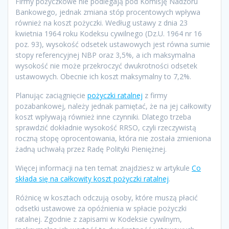
Firmy pożyczkowe nie podlegają pod Komisję Nadzoru
Bankowego, jednak zmiana stóp procentowych wpływa
również na koszt pożyczki. Według ustawy z dnia 23
kwietnia 1964 roku Kodeksu cywilnego (Dz.U. 1964 nr 16
poz. 93), wysokość odsetek ustawowych jest równa sumie
stopy referencyjnej NBP oraz 3,5%, a ich maksymalna
wysokość nie może przekroczyć dwukrotności odsetek
ustawowych. Obecnie ich koszt maksymalny to 7,2%.
Planując zaciągnięcie
pożyczki ratalnej
z firmy
pozabankowej, należy jednak pamiętać, że na jej całkowity
koszt wpływają również inne czynniki. Dlatego trzeba
sprawdzić dokładnie wysokość RRSO, czyli rzeczywistą
roczną stopę oprocentowania, która nie została zmieniona
żadną uchwałą przez Radę Polityki Pieniężnej.
Więcej informacji na ten temat znajdziesz w artykule
Co
składa się na całkowity koszt pożyczki ratalnej
.
Różnicę w kosztach odczują osoby, które muszą płacić
odsetki ustawowe za opóźnienia w spłacie pożyczki
ratalnej. Zgodnie z zapisami w Kodeksie cywilnym,