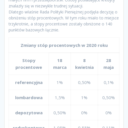
znalazły się w niezwykle trudnej sytuacji.
Dlatego właśnie Rada Polityki Pieniężnej podjęła decyzję o
obniżeniu stóp procentowych. W tym roku miało to miejsce
trzykrotnie, a stopy procentowe zostały obniżone o 140
punktów bazowych łącznie.
Zmiany stóp procentowych w 2020 roku
Stopy
18
8
28
procentowe
marca
kwietnia
maja
referencyjna
1%
0,50%
0,1%
lombardowa
1,5%
1%
0,50%
depozytowa
0,50%
0%
0%
redyskontowa
1,05%
0,55%
0,11%