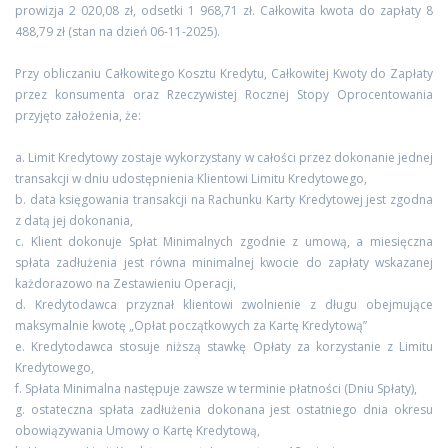
prowizja 2 020,08 zł, odsetki 1 968,71 zł. Całkowita kwota do zapłaty 8
488,79 zł (stan na dzień 06-11-2025).
Przy obliczaniu Całkowitego Kosztu Kredytu, Całkowitej Kwoty do Zapłaty
przez konsumenta oraz Rzeczywistej Rocznej Stopy Oprocentowania
przyjęto założenia, że:
a. Limit Kredytowy zostaje wykorzystany w całości przez dokonanie jednej
transakcji w dniu udostępnienia Klientowi Limitu Kredytowego,
b. data księgowania transakcji na Rachunku Karty Kredytowej jest zgodna
z datą jej dokonania,
c. Klient dokonuje Spłat Minimalnych zgodnie z umową, a miesięczna
spłata zadłużenia jest równa minimalnej kwocie do zapłaty wskazanej
każdorazowo na Zestawieniu Operacji,
d. Kredytodawca przyznał klientowi zwolnienie z długu obejmujące
maksymalnie kwotę „Opłat początkowych za Kartę Kredytową”
e. Kredytodawca stosuje niższą stawkę Opłaty za korzystanie z Limitu
Kredytowego,
f. Spłata Minimalna następuje zawsze w terminie płatności (Dniu Spłaty),
g. ostateczna spłata zadłużenia dokonana jest ostatniego dnia okresu
obowiązywania Umowy o Kartę Kredytową,