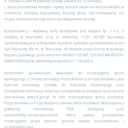
h. Umowa o Limit Kredytowy została zawarta na 12 miesięcy,
i. Stopa procentowa Kredytu i opłaty, których zmian nie można określić w
momencie ustalania Rzeczywistej Rocznej Stopy Oprocentowania, nie
ulegną zmianie przez cały okres obowiązywania Umowy.
Kredytodawcą i wydawcą karty kredytowej jest Aiqlabs Sp. z o.o. z
siedzibą w Warszawie przy ul. Inflanckiej 11/27, 00-189 Warszawa
zarejestrowany jest w Krajowym Rejestrze Sądowym prowadzonym przez
Sąd Rejonowy dla m. st. Warszawy, XII Wydział Gospodarczy Krajowego
Rejestru Sądowego, pod numerem 0000551150 NIP: 5252607460 REGON:
360301004 Kapitał zakładowy w wysokości 1.100.000 zł.
Podmiotem uprawnionym, właściwym do rozstrzygania sporu
wynikającego z Umowy pomiędzy Pożyczkobiorcą a Pożyczkodawcą jest
Rzecznik Finansowy. Kontakt do Rzecznika Finansowego oraz
szczegółowe informacje dotyczące postępowania dostępne są na stronie
internetowej www.rf.gov.pl. W celu rozstrzygnięcia sporu pomiędzy
Pożyczkodawcą a Pożyczkobiorcą istnieje także możliwość skorzystania z
platformy internetowej ODR, dostępnej pod
adresem:http://ec.europa.eu/odr, która ułatwia pozasądowe
rozstrzyganie przez internet sporów między konsumentami i
przedsiębiorcami.