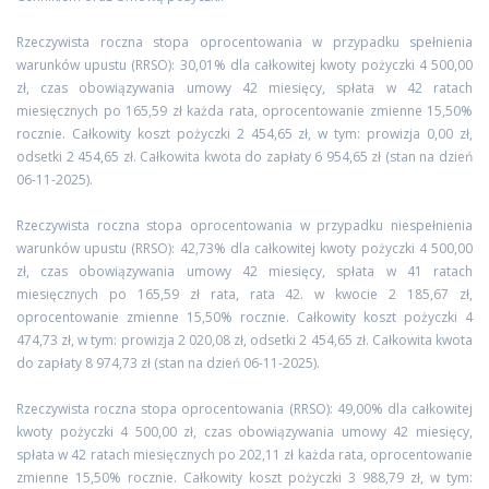
Rzeczywista roczna stopa oprocentowania w przypadku spełnienia
warunków upustu (RRSO): 30,01% dla całkowitej kwoty pożyczki 4 500,00
zł, czas obowiązywania umowy 42 miesięcy, spłata w 42 ratach
miesięcznych po 165,59 zł każda rata, oprocentowanie zmienne 15,50%
rocznie. Całkowity koszt pożyczki 2 454,65 zł, w tym: prowizja 0,00 zł,
odsetki 2 454,65 zł. Całkowita kwota do zapłaty 6 954,65 zł (stan na dzień
06-11-2025).
Rzeczywista roczna stopa oprocentowania w przypadku niespełnienia
warunków upustu (RRSO): 42,73% dla całkowitej kwoty pożyczki 4 500,00
zł, czas obowiązywania umowy 42 miesięcy, spłata w 41 ratach
miesięcznych po 165,59 zł rata, rata 42. w kwocie 2 185,67 zł,
oprocentowanie zmienne 15,50% rocznie. Całkowity koszt pożyczki 4
474,73 zł, w tym: prowizja 2 020,08 zł, odsetki 2 454,65 zł. Całkowita kwota
do zapłaty 8 974,73 zł (stan na dzień 06-11-2025).
Rzeczywista roczna stopa oprocentowania (RRSO): 49,00% dla całkowitej
kwoty pożyczki 4 500,00 zł, czas obowiązywania umowy 42 miesięcy,
spłata w 42 ratach miesięcznych po 202,11 zł każda rata, oprocentowanie
zmienne 15,50% rocznie. Całkowity koszt pożyczki 3 988,79 zł, w tym: